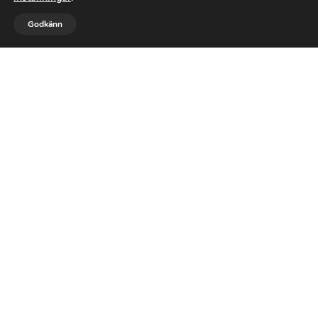



Godkänn
RING OSS
ANMÄLAN
MAIL
Våra YKB-utbildningar
YKB 1
YKB 2
YKB 3