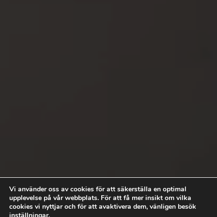
Kvalitetssäkrad YKB för
Vi använder oss av cookies för att säkerställa en optimal
yrkesförare
upplevelse på vår webbplats. För att få mer insikt om vilka
cookies vi nyttjar och för att avaktivera dem, vänligen besök
Läs mer
inställningar
.